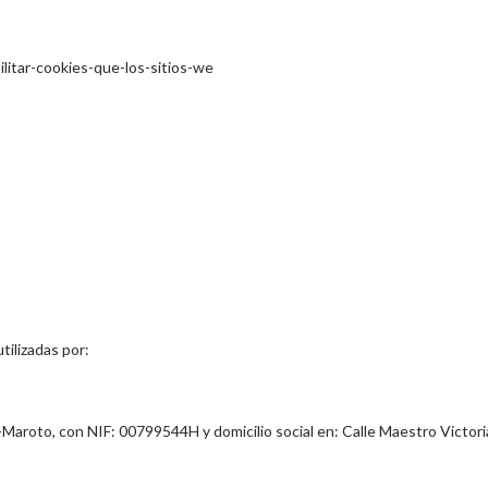
ilitar-cookies-que-los-sitios-we
tilizadas por:
z-Maroto
, con NIF:
00799544H
y domicilio social en:
Calle Maestro Victori