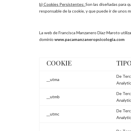
b) Cookies Persistentes:
Son las diseñadas para q
responsable de la cookie, y que puede ir de unos m
La web de
Francisca Manzanero Díaz-Maroto
utili
dominio
www.pacamanzaneropsicologia.com
COOKIE
TIP
De Terc
__utma
Analyti
De Terc
__utmb
Analyti
De Terc
__utmc
Analyti