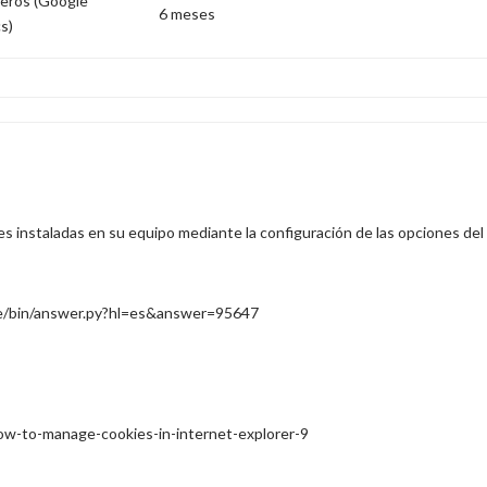
eros (Google
6 meses
cs)
ies instaladas en su equipo mediante la configuración de las opciones de
me/bin/answer.py?hl=es&answer=95647
w-to-manage-cookies-in-internet-explorer-9